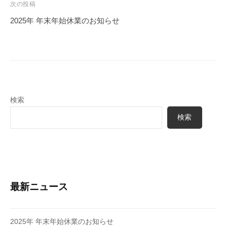
ビ
次の投稿
イ
ゲ
ク
2025年 年末年始休業のお知らせ
ー
ラ
シ
ス
ジ
ョ
ュ
ン
エ
リ
検索
ー
検索
を
ご
提
案
し
て
最新ニュース
お
り
2025年 年末年始休業のお知らせ
ま