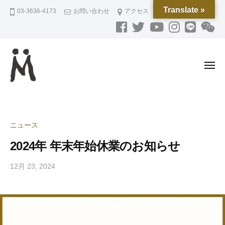
M
ー
コ
Translate »
03-3636-4173
お問い合わせ
アクセス
O
ン
R
テ
I
ン
P
L
ツ
メ
A
へ
ニ
N
ュ
ス
M
磁
ー
N
キ
O
気
I
ッ
ネ
R
N
ニュース
プ
ッ
G
I
ク
2024年 年末年始休業のお知らせ
P
レ
L
12月 23, 2024
b
ス
A
y
と
N
モ
ジ
N
リ
ュ
プ
I
エ