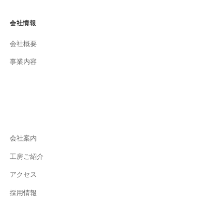
ラ
ッ
会社情報
ク
会社概要
ダ
イ
事業内容
ヤ
を
取
り
入
れ
会社案内
た
も
工房ご紹介
の
アクセス
も
販
採用情報
売
中