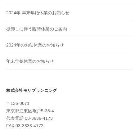
す
。
2024年 年末年始休業のお知らせ
普
段
棚卸しに伴う臨時休業のご案内
使
い
2024年のお盆休業のお知らせ
で
き
年末年始休業のお知らせ
る
も
の
や
株式会社モリプランニング
、
〒136-0071
流
東京都江東区亀戸5-38-4
行
代表電話 03-3636-4173
り
FAX 03-3636-4172
の
ブ