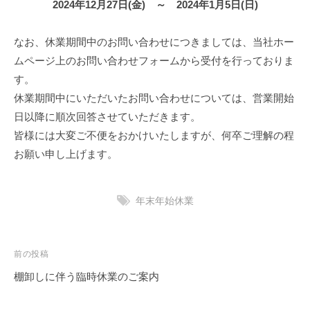
2024年12月27日(金) ～ 2024年1月5日(日)
に
富
なお、休業期間中のお問い合わせにつきましては、当社ホー
ん
ムページ上のお問い合わせフォームから受付を行っておりま
だ
お
す。
し
休業期間中にいただいたお問い合わせについては、営業開始
ゃ
日以降に順次回答させていただきます。
れ
皆様には大変ご不便をおかけいたしますが、何卒ご理解の程
な
お願い申し上げます。
磁
気
ネ
年末年始休業
ッ
ク
レ
投
前の投稿
ス
稿
棚卸しに伴う臨時休業のご案内
や
ナ
ハ