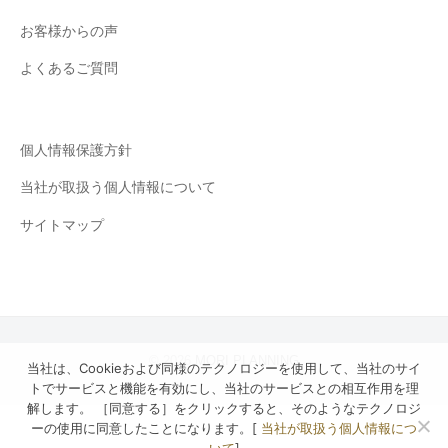
で
お客様からの声
す
よくあるご質問
。
ぜ
ひ
ご
個人情報保護方針
利
当社が取扱う個人情報について
用
く
サイトマップ
だ
さ
い
。
© 2026
MORI PLANNING
当社は、Cookieおよび同様のテクノロジーを使用して、当社のサイ
トでサービスと機能を有効にし、当社のサービスとの相互作用を理
解します。 ［同意する］をクリックすると、そのようなテクノロジ
ーの使用に同意したことになります。[
当社が取扱う個人情報につ