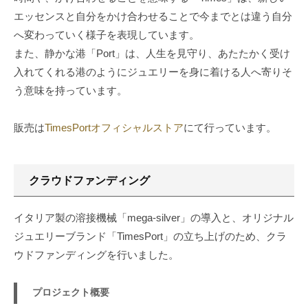
ン
に
エッセンスと自分をかけ合わせることで今までとは違う自分
富
ド
へ変わっていく様子を表現しています。
ん
また、静かな港「Port」は、人生を見守り、あたたかく受け
「TimesPort」
だ
入れてくれる港のようにジュエリーを身に着ける人へ寄りそ
お
8
う意味を持っています。
し
月
ゃ
1,
販売は
TimesPortオフィシャルストア
にて行っています。
れ
2023
な
by
磁
モ
クラウドファンディング
気
リ
ネ
プ
ッ
イタリア製の溶接機械「mega-silver」の導入と、オリジナル
ラ
ク
ジュエリーブランド「TimesPort」の立ち上げのため、クラ
ン
レ
ニ
ウドファンディングを行いました。
ス
ン
や
グ
プロジェクト概要
ハ