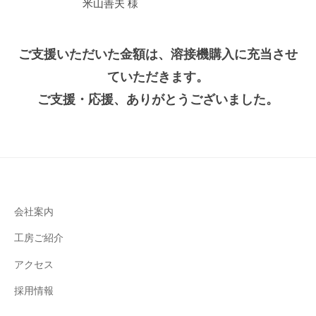
米山善夫 様
す
。
普
ご支援いただいた金額は、溶接機購入に充当させ
段
ていただきます。
使
ご支援・応援、ありがとうございました。
い
で
き
る
も
の
や
会社案内
、
工房ご紹介
流
行
アクセス
り
採用情報
の
ブ