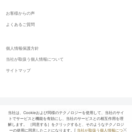
ラ
ッ
お客様からの声
ク
よくあるご質問
ダ
イ
ヤ
個人情報保護方針
を
取
当社が取扱う個人情報について
り
サイトマップ
入
れ
た
も
の
も
© 2026
MORI PLANNING
当社は、Cookieおよび同様のテクノロジーを使用して、当社のサイ
販
トでサービスと機能を有効にし、当社のサービスとの相互作用を理
売
解します。 ［同意する］をクリックすると、そのようなテクノロジ
ーの使用に同意したことになります。[
当社が取扱う個人情報につ
中