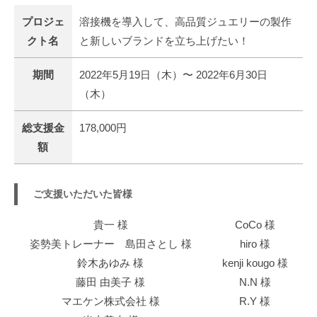
イ
プロジェ
溶接機を導入して、高品質ジュエリーの製作
ク
クト名
と新しいブランドを立ち上げたい！
ラ
ス
期間
2022年5月19日（木）〜 2022年6月30日
ジ
（木）
ュ
エ
総支援金
178,000円
リ
額
ー
を
ご
ご支援いただいた皆様
提
案
貴一 様
CoCo 様
し
姿勢美トレーナー 島田さとし 様
hiro 様
て
鈴木あゆみ 様
kenji kougo 様
お
藤田 由美子 様
N.N 様
り
マエケン株式会社 様
R.Y 様
ま