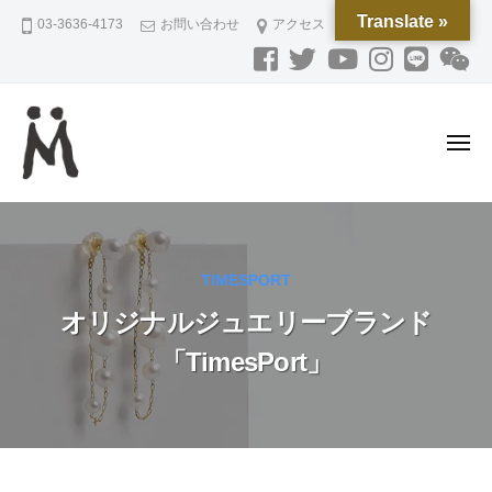
M
ー
コ
Translate »
03-3636-4173
お問い合わせ
アクセス
O
ン
R
テ
I
ン
P
L
ツ
メ
A
へ
ニ
N
ュ
ス
M
磁
ー
N
キ
O
気
I
ッ
ネ
R
N
プ
TIMESPORT
ッ
G
I
ク
オリジナルジュエリーブランド
P
レ
L
「TimesPort」
ス
A
と
N
ジ
N
ュ
I
エ