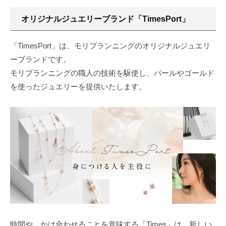
リ
N
オ
ー
オリジナルジュエリーブランド「TimesPort」
G
の
リ
モ
「TimesPort」は、モリプランニングのオリジナルジュエリ
ジ
リ
ーブランドです。
ナ
プ
モリプランニングの職人の技術を駆使し、パールやゴールド
ラ
ル
を使ったジュエリーを提供いたします。
ン
ジ
ニ
ン
ュ
グ
エ
で
は
リ
デ
ー
ザ
イ
ブ
ン
ラ
性
時間や、かけ合わせることを意味する「Times」は、新しい