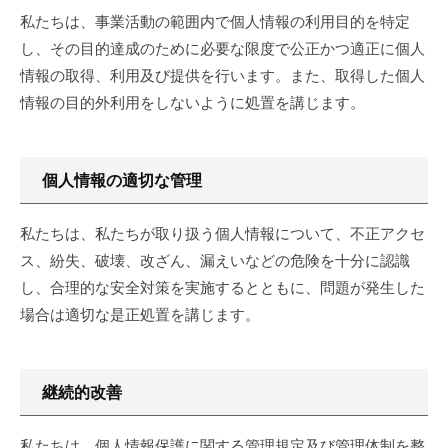
プ
に
私たちは、事業活動の範囲内で個人情報の利用目的を特定
ラ
富
し、その目的達成のために必要な限度で公正かつ適正に個人
ン
ん
情報の取得、利用及び提供を行います。また、取得した個人
ニ
だ
情報の目的外利用をしないように処置を講じます。
ン
お
グ
し
ゃ
個人情報の適切な管理
れ
な
私たちは、私たちが取り扱う個人情報について、不正アクセ
磁
ス、紛失、破壊、改ざん、漏えいなどの危険を十分に認識
気
ネ
し、合理的な安全対策を実施するとともに、問題が発生した
ッ
場合は適切な是正処置を講じます。
ク
レ
ス
継続的改善
や
ハ
私たちは、個人情報保護に関する管理規定及び管理体制を整