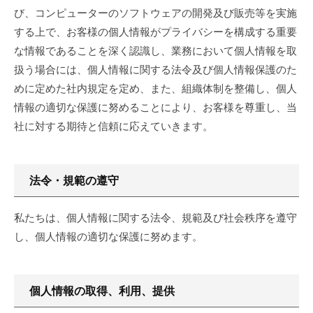
リ
N
び、コンピューターのソフトウェアの開発及び販売等を実施
人
ー
G
する上で、お客様の個人情報がプライバシーを構成する重要
の
情
な情報であることを深く認識し、業務において個人情報を取
モ
報
扱う場合には、個人情報に関する法令及び個人情報保護のた
リ
めに定めた社内規定を定め、また、組織体制を整備し、個人
保
プ
情報の適切な保護に努めることにより、お客様を尊重し、当
ラ
護
社に対する期待と信頼に応えていきます。
ン
方
ニ
ン
針
法令・規範の遵守
グ
で
12
は
私たちは、個人情報に関する法令、規範及び社会秩序を遵守
月
デ
9,
し、個人情報の適切な保護に努めます。
ザ
2021
by
イ
モ
ン
個人情報の取得、利用、提供
リ
性