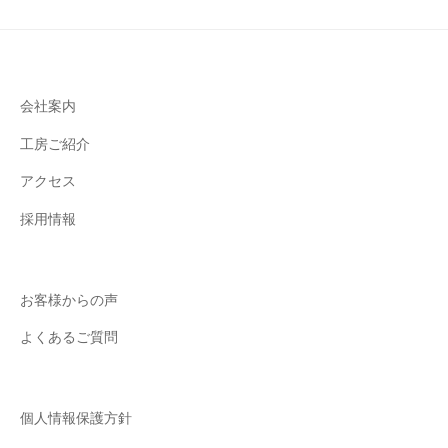
す
。
普
段
会社案内
使
い
工房ご紹介
で
アクセス
き
る
採用情報
も
の
や
お客様からの声
、
よくあるご質問
流
行
り
の
個人情報保護方針
ブ