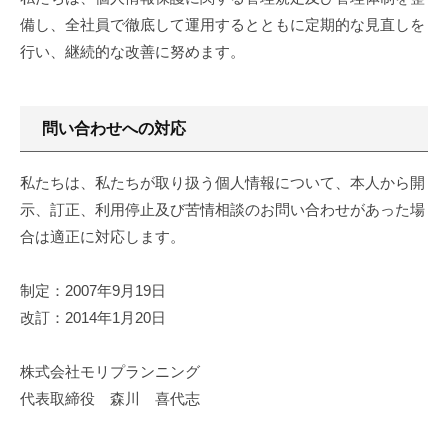
イ
備し、全社員で徹底して運用するとともに定期的な見直しを
ク
行い、継続的な改善に努めます。
ラ
ス
ジ
問い合わせへの対応
ュ
エ
私たちは、私たちが取り扱う個人情報について、本人から開
リ
示、訂正、利用停止及び苦情相談のお問い合わせがあった場
ー
合は適正に対応します。
を
ご
提
制定：2007年9月19日
案
改訂：2014年1月20日
し
て
株式会社モリプランニング
お
代表取締役 森川 喜代志
り
ま