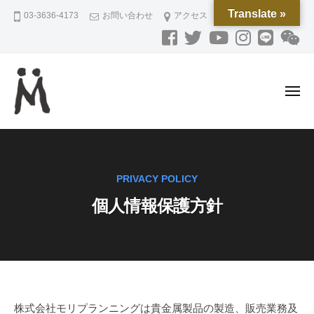
M
ー
コ
Translate »
03-3636-4173
お問い合わせ
アクセス
O
ン
R
テ
I
ン
P
L
ツ
メ
A
へ
ニ
N
ュ
ス
M
磁
ー
N
キ
O
気
I
ッ
ネ
R
N
プ
PRIVACY POLICY
ッ
G
I
ク
個人情報保護方針
P
レ
L
ス
A
と
N
ジ
N
ュ
I
エ
個
株式会社モリプランニングは貴金属製品の製造、販売業務及