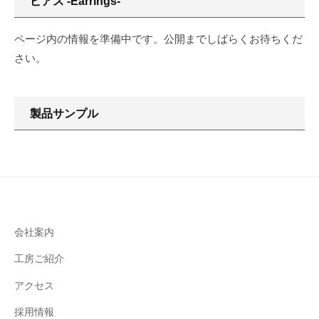
ピアス -Earrings-
リ
N
ア
ー
G
ページ内の情報を準備中です。公開までしばらくお待ちくだ
の
ス
さい。
モ
-
リ
Earrings-
プ
製品サンプル
ラ
12
ン
月
ニ
27,
ン
2021
グ
by
で
モ
は
リ
会社案内
デ
プ
ザ
工房ご紹介
ラ
イ
ン
アクセス
ン
ニ
性
採用情報
ン