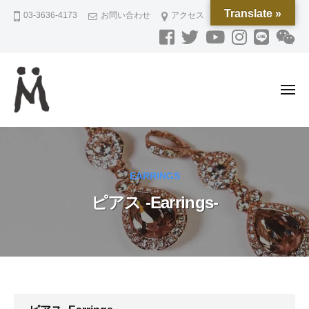
M
ー
コ
Translate »
03-3636-4173
お問い合わせ
アクセス
O
ン
R
テ
I
ン
P
L
ツ
メ
A
へ
ニ
N
ュ
ス
M
磁
ー
N
キ
O
気
I
ッ
ネ
R
N
プ
EARRINGS
ッ
G
I
ク
ピアス -Earrings-
P
レ
L
ス
A
と
N
ジ
N
ュ
I
エ
ピ