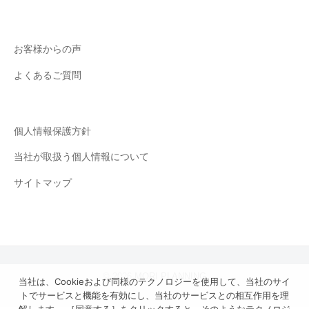
に
グ
富
ん
お客様からの声
だ
よくあるご質問
お
し
ゃ
れ
個人情報保護方針
な
当社が取扱う個人情報について
磁
気
サイトマップ
ネ
ッ
ク
レ
ス
© 2026
MORI PLANNING
当社は、Cookieおよび同様のテクノロジーを使用して、当社のサイ
や
トでサービスと機能を有効にし、当社のサービスとの相互作用を理
ハ