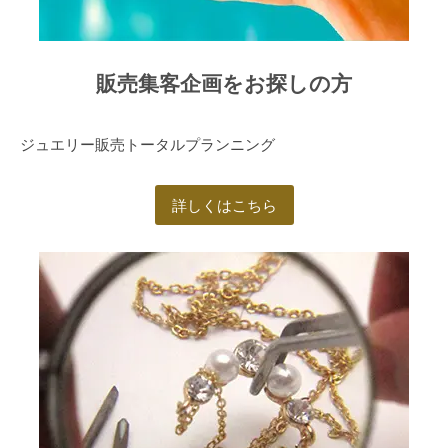
ラ
ッ
ク
販売集客企画をお探しの方
ダ
イ
ヤ
ジュエリー販売トータルプランニング
を
取
詳しくはこちら
り
入
れ
た
も
の
も
販
売
中