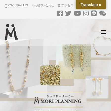
M
ー
コ
Translate »
03-3636-4173
お問い合わせ
アクセス
O
ン
R
テ
I
ン
P
L
ツ
メ
A
へ
ニ
N
ュ
ス
M
磁
ー
N
キ
O
気
I
ッ
ネ
R
N
プ
ッ
G
I
ク
P
レ
L
ス
A
と
N
ジ
N
ュ
I
エ