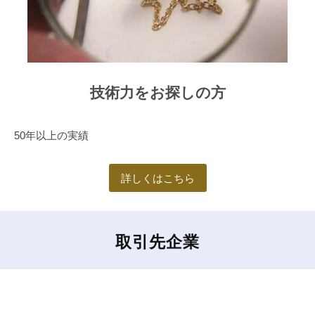
で
す
。
ぜ
ひ
技術力をお探しの方
ご
利
50年以上の実績
用
く
だ
詳しくはこちら
さ
い
。
取引先企業