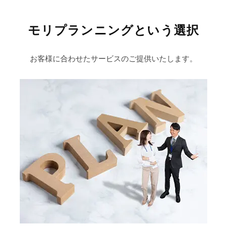
イ
ク
モリプランニングという選択
ラ
ス
ジ
お客様に合わせたサービスのご提供いたします。
ュ
エ
リ
ー
を
ご
提
案
し
て
お
り
ま