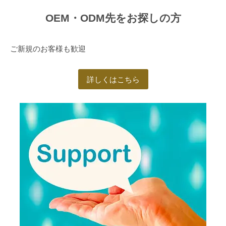
す
OEM・ODM先をお探しの方
。
普
段
ご新規のお客様も歓迎
使
い
詳しくはこちら
で
き
る
も
の
や
、
流
行
り
の
ブ