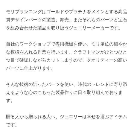
に
8
富
モリプランニングはゴールドやプラチナをメインとする高品
月
ん
質デザインパーツの製造、卸売、またそれらのパーツと宝石
9,
だ
を組み合わせた製品を取り扱うジュエリーメーカーです。
2023
お
by
し
自社のワークショップで専用機械を使い、ミリ単位の細やか
モ
ゃ
な模様を入れる作業を行います。クラフトマンがひとつひと
リ
れ
つ目で確認しながらカットしますので、クオリティーの高い
プ
な
ラ
パーツに仕上がります。
磁
ン
気
ニ
そんな技術の詰ったパーツを使い、時代のトレンドに寄り添
ネ
ン
えるような心のこもった製品作りに日々取り組んでおりま
ッ
グ
す。
ク
レ
ス
贈る人から贈られる人へ、ジュエリーは幸せを運ぶアイテム
や
です。
ハ