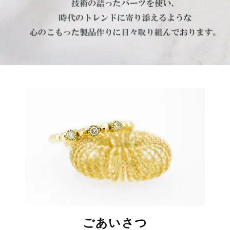
リ
N
ー
G
の
モ
リ
プ
ラ
モ
ン
ニ
リ
ン
プ
グ
で
ラ
は
ン
デ
ザ
ニ
イ
ン
ン
ごあいさつ
グ
性