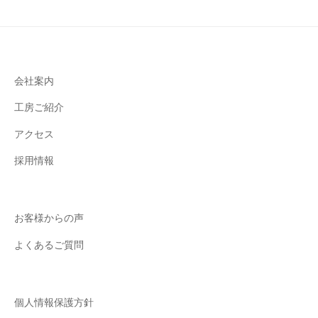
に
富
ん
だ
お
会社案内
し
工房ご紹介
ゃ
れ
アクセス
な
採用情報
磁
気
ネ
お客様からの声
ッ
ク
よくあるご質問
レ
ス
や
個人情報保護方針
ハ