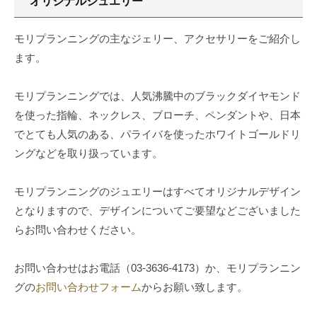
オリジナルジュエリー
リ
N
品
ー
G
モリプランニングの主なジェリー、アクセサリーをご紹介し
の
紹
ます。
モ
介
リ
プ
モリプランニングでは、人気沸騰中のブラックダイヤモンド
6
ラ
を使った指輪、ネックレス、ブローチ、ペンダントや、日本
月
ン
でとても人気のある、パライバを使ったホワイトゴールドリ
26,
ニ
2023
ングなどを取り扱っています。
ン
by
グ
モ
モリプランニングのジュエリーはすべてオリジナルデザイン
で
リ
となりますので、デザインについてご要望などございました
は
プ
らお問い合わせください。
デ
ラ
ザ
ン
お問い合わせはお電話（03-3636-4173）か、モリプランニン
ニ
イ
グの
お問い合わせフォーム
からお願い致します。
ン
ン
グ
性