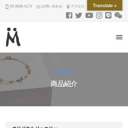
M
ー
コ
Translate »
03-3636-4173
お問い合わせ
アクセス
O
ン
R
テ
I
ン
P
L
ツ
メ
A
へ
ニ
N
ュ
ス
M
磁
ー
N
キ
O
気
I
ッ
ネ
R
N
プ
PRODUCT
ッ
G
I
ク
商品紹介
P
レ
L
ス
A
と
N
ジ
N
ュ
I
エ
商