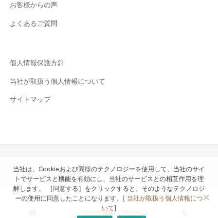
お客様からの声
に
ン
富
ニ
よくあるご質問
ん
ン
だ
グ
お
個人情報保護方針
し
ゃ
当社が取扱う個人情報について
れ
サイトマップ
な
磁
気
ネ
ッ
ク
© 2026
MORI PLANNING
当社は、Cookieおよび同様のテクノロジーを使用して、当社のサイ
レ
トでサービスと機能を有効にし、当社のサービスとの相互作用を理
ス
解します。 ［同意する］をクリックすると、そのようなテクノロジ
ーの使用に同意したことになります。[
当社が取扱う個人情報につ
や
いて
]
ハ