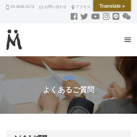
M
ー
コ
Translate »
03-3636-4173
お問い合わせ
アクセス
O
ン
R
テ
I
ン
P
L
ツ
メ
A
へ
ニ
N
ュ
ス
M
磁
ー
N
キ
O
気
I
ッ
ネ
R
N
プ
FAQ
ッ
G
I
ク
よくあるご質問
P
レ
L
ス
A
と
N
ジ
N
ュ
I
エ
よ