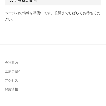
よくあるご質問
リ
N
く
ー
G
ページ内の情報を準備中です。公開までしばらくお待ちくだ
の
あ
さい。
モ
る
リ
ご
プ
ラ
質
ン
問
ニ
ン
12
グ
会社案内
月
で
27,
工房ご紹介
は
2021
デ
アクセス
by
ザ
モ
採用情報
イ
リ
ン
プ
性
ラ